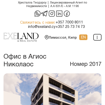
Христалла Теодороу | Лицензированный Агент по
Недвижимости | A.A 631/E – A.M. 1196
Перейти
к
Свяжитесь с нами:
+357 7000 8011
содержимому
info@exeland.cy
+357 25 73 74 73
EN
Лимассол, Кипр
Офис в Агиос
Николаос
Номер 2017