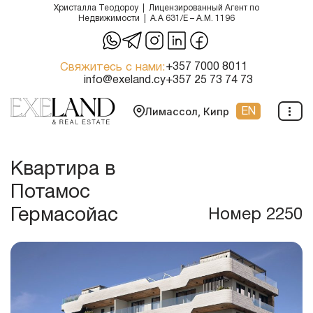
Христалла Теодороу | Лицензированный Агент по
Недвижимости | A.A 631/E – A.M. 1196
Перейти
к
Свяжитесь с нами:
+357 7000 8011
содержимому
info@exeland.cy
+357 25 73 74 73
EN
Лимассол, Кипр
Квартира в
Потамос
Гермасойас
Номер 2250