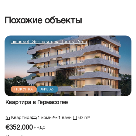
Похожие объекты
Limassol, Germasogeia Tourist Area
ПОКУПКА
ЖИЛАЯ
Квартира в Гермасогее
Квартира
1 комн.
1 ванн.
62 m²
€352,000
＋НДС