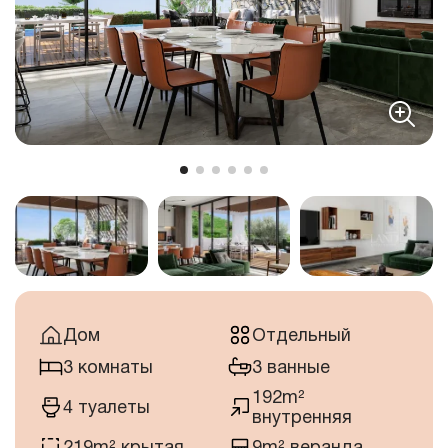
Дом
Отдельный
3 комнаты
3 ванные
192m²
4 туалеты
внутренняя
219m² крытая
9m² веранда