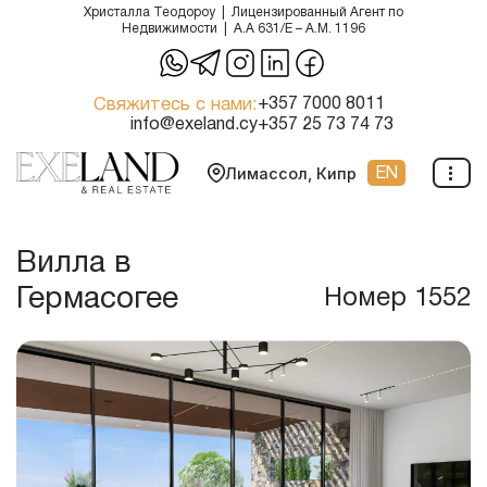
Христалла Теодороу | Лицензированный Агент по
Недвижимости | A.A 631/E – A.M. 1196
Перейти
к
Свяжитесь с нами:
+357 7000 8011
содержимому
info@exeland.cy
+357 25 73 74 73
EN
Лимассол, Кипр
Вилла в
Гермасогее
Номер 1552