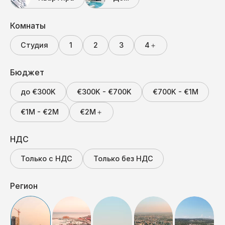
Комнаты
Студия
1
2
3
4＋
Бюджет
до €300K
€300K - €700K
€700K - €1M
€1M - €2M
€2M＋
НДС
Только с НДС
Только без НДС
Регион