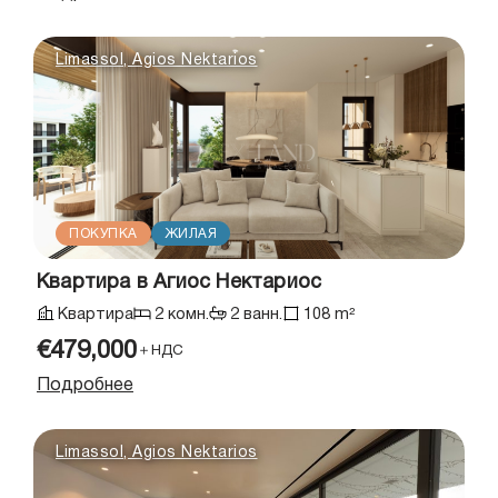
Limassol, Agios Nektarios
ПОКУПКА
ЖИЛАЯ
Квартира в Агиос Нектариос
Квартира
2 комн.
2 ванн.
108 m²
€479,000
＋НДС
Подробнее
Limassol, Agios Nektarios