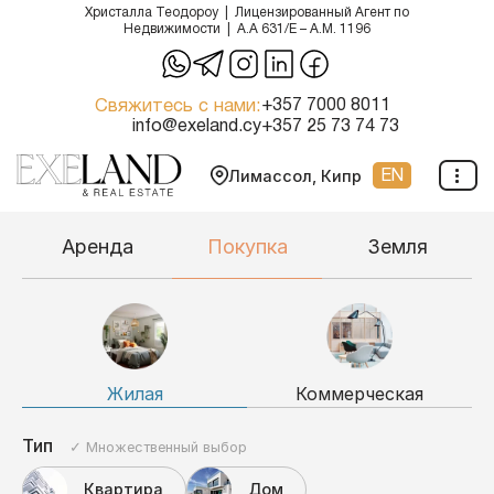
Христалла Теодороу | Лицензированный Агент по
Недвижимости | A.A 631/E – A.M. 1196
Перейти
к
Свяжитесь с нами:
+357 7000 8011
содержимому
info@exeland.cy
+357 25 73 74 73
EN
Лимассол, Кипр
Аренда
Покупка
Земля
Жилая
Коммерческая
Тип
✓ Множественный выбор
Квартира
Дом